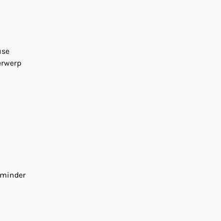
use
erwerp
e minder