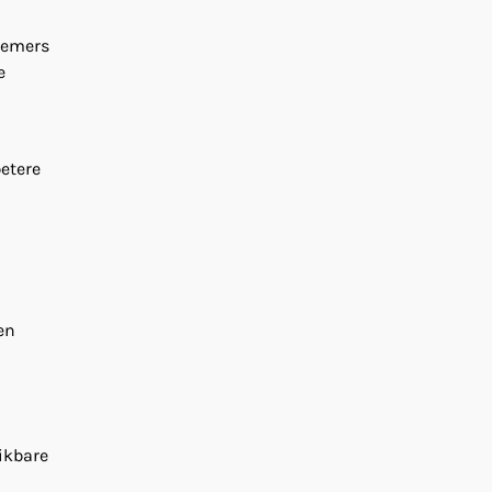
rnemers
e
etere
en
ikbare