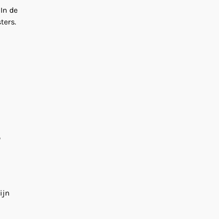
In de
ters.
p
ijn