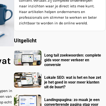
content vertaalt zij complexe onderwerpen
naar inzichten waar je direct iets mee kunt.
Haar artikelen helpen ondernemers en
professionals om slimmer te werken en beter
zichtbaar te worden in de online wereld.
Uitgelicht
Long tail zoekwoorden: complete
wat
gids voor meer verkeer en
conversie
Lokale SEO: wat is het en hoe zet
je het goed in voor meer klanten
uit de buurt?
ypen in
pen van
Landingspagina: zo maak je een
ep echt
converterende pagina stap voor