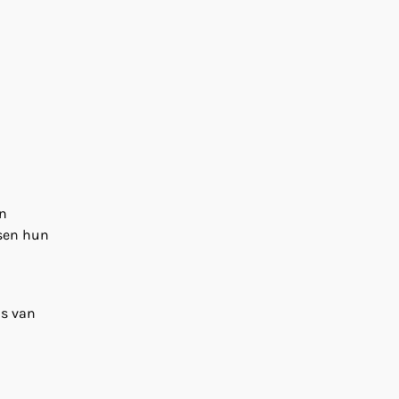
en
nsen hun
is van